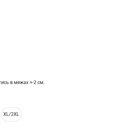
ись в межах +-2 см.
XL/2XL
XL/2XL