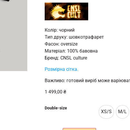
Колір: чорний
Тип друку: шовкотрафарет
Фасон: oversize
Матеріал: 100% бавовна
Бренд: CNSL culture
Розмірна cітка.
Важливо: готовий виріб може варіюват
1 499,00
₴
Double-size
XS/S
M/L
XS/S
M/L