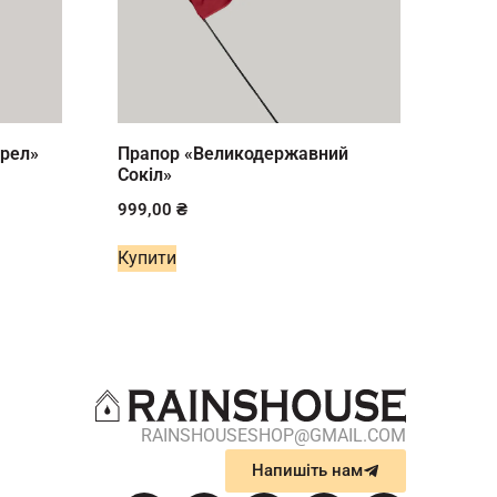
Орел»
Прапор «Великодержавний
Сокіл»
999,00
₴
Купити
RAINSHOUSESHOP@GMAIL.COM
Напишіть нам