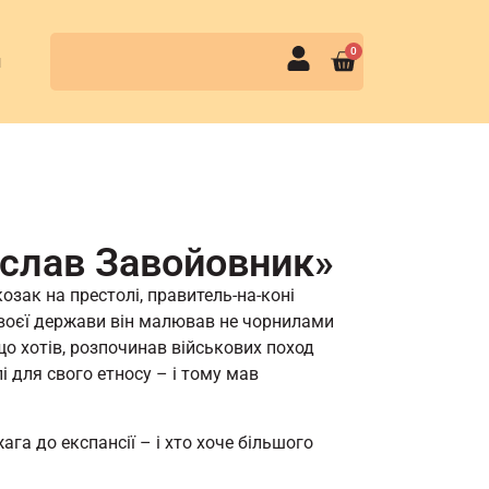
0
и
слав Завойовник»
козак на престолі, правитель-на-коні
воєї держави він малював не чорнилами
 що хотів, розпочинав військових поход
і для свого етносу – і тому мав
ага до експансії – і хто хоче більшого