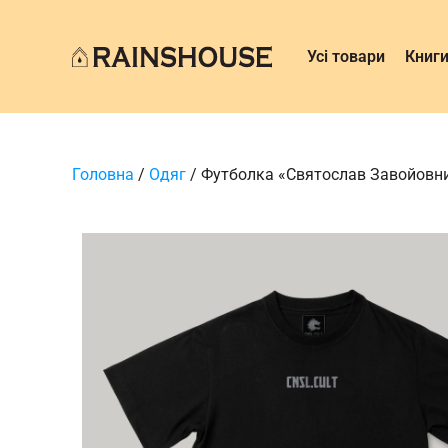
Усі товари
Книг
Головна
/
Одяг
/ Футболка «Святослав Завойовн