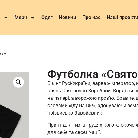
и
Мерч
Одяг
Новини
Про нас
Nаші проект
ик»
Футболка «Свято
Вікінг Русі-України, варвар-імператор, 
князь Святослав Хоробрий. Кордони с
на папері, а ворожою кровʼю. Брав те,
словами «Іду на Ви!», здобуваючи земл
прізвисько Завойовник.
Принт для тих, в грудях кого клокоче ж
для себе та своєї Nації.