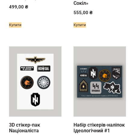
Сокіл»
499,00
₴
555,00
₴
Купити
Купити
3D стікер-пак
Набір стікерів-наліпок
Nаціоналіста
Ідеологічний #1