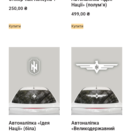
Нації» (полумʼя)
250,00
₴
499,00
₴
Купити
Купити
Автоналіпка «Ідея
Автоналіпка
Нації» (біла)
«Великодержавний