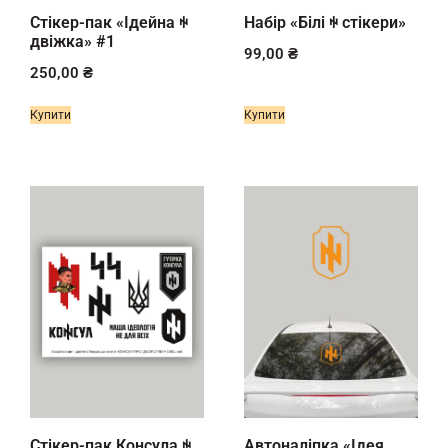
Стікер-пак «Ідейна ꑭ
Набір «Білі ꑭ стікери»
двіжка» #1
99,00
₴
250,00
₴
Купити
Купити
Стікер-пак Консула ꑭ
Автоналіпка «Ідея