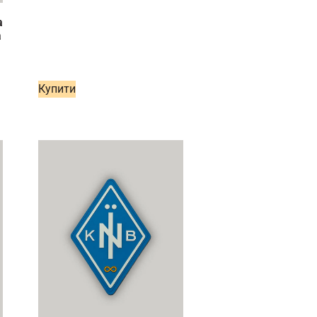
а
а
Купити