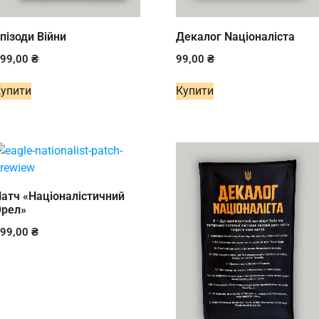
пізоди Війни
Декалог Nаціоналіста
599,00
₴
99,00
₴
Купити
Купити
атч «Націоналістичний
Орел»
499,00
₴