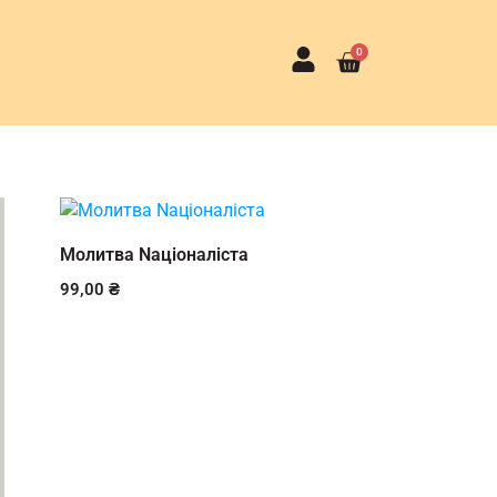
0
Молитва Nаціоналіста
99,00
₴