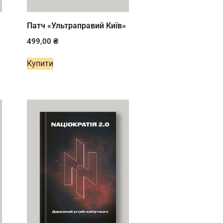
Патч «Ультраправий Київ»
499,00
₴
Купити