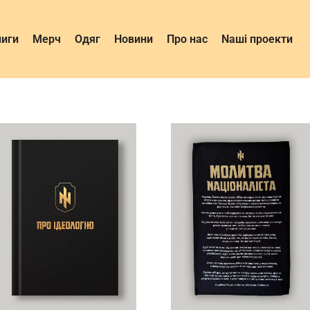
ниги
Мерч
Одяг
Новини
Про нас
Nаші проекти