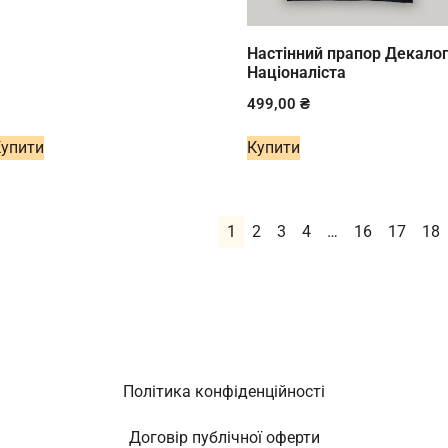
Настінний прапор Декало
Націоналіста
499,00
₴
Купити
Купити
1
2
3
4
…
16
17
18
Політика конфіденційності
Договір публічної оферти