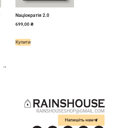
г
Nаціократія 2.0
699,00
₴
Купити
→
RAINSHOUSESHOP@GMAIL.COM
Напишіть нам