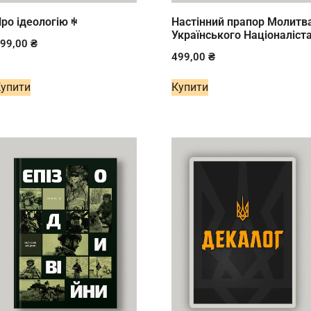
ро ідеологію ꑭ
Настінний прапор Молитв
Українського Націоналіст
699,00
₴
499,00
₴
Купити
Купити