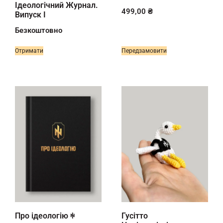
Ідеологічний Журнал.
499,00
₴
Випуск I
Безкоштовно
Отримати
Передзамовити
Про ідеологію ꑭ
Гусітто