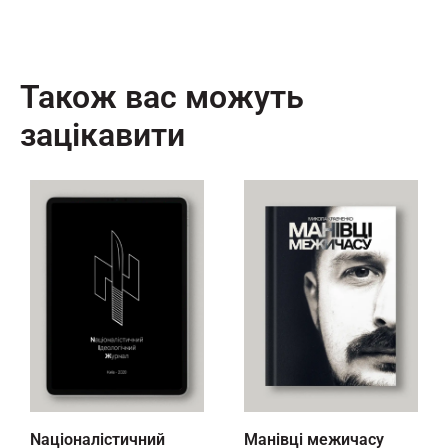
Також вас можуть
зацікавити
Nаціоналістичний
Манівці межичасу