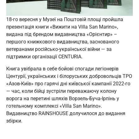
18-го вересня у Музеї на Поштовій площі пройшла
презентація книги «Вижити на Villa San Marino»,
видана під брендом видавництва «Орієнтир» –
першого книжкового видавництва, заснованого
ветеранами російсько-української війни — за
підтримки організації CENTURIA.
Книга увібрала в себе бойові спогади легіонерів
Центурії, українських і білоруських добровольців ТРО
«Азов-Київ» про гарячі дні київської кампанії 2022-го
— час, коли бійці зустріли переважаючу колону
ворога на перетині шляхів Ворзель-Буча-Ірпінь у
готельному комплексі «Villa San Marino».
Видавництво RAINSHOUSE долучилося до видання
збірки.