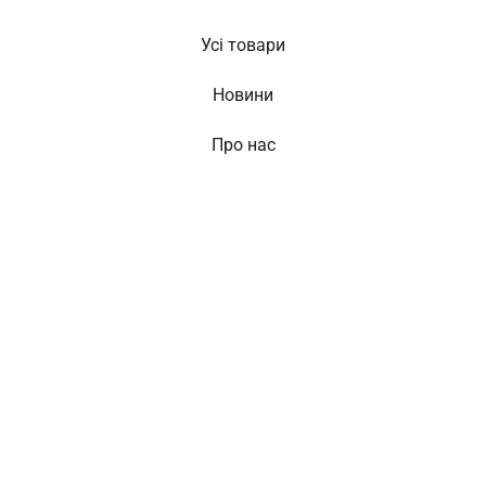
Усі товари
Новини
Про нас
Nаші проекти
Політика конфіденційності
Договір публічної оферти
Доставка та оплата
RAINSHOUSESHOP@GMAIL.COM