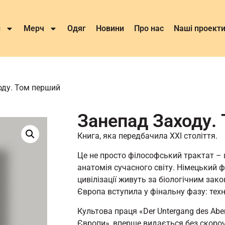
и
Мерч
Одяг
Новини
Про нас
Nаші проект
оду. Том перший
Занепад Заходу.
Книга, яка передбачила XXI століття.
Це не просто філософський трактат – 
анатомія сучасного світу. Німецький 
цивілізації живуть за біологічним зак
Європа вступила у фінальну фазу: техн
Культова праця «Der Untergang des Ab
Європи», вперше видається без скоро