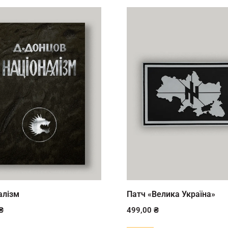
алізм
Патч «Велика Україна»
₴
499,00
₴