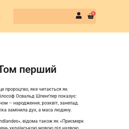
0
и
 Том перший
це пророцтво, яке читається як
філософ Освальд Шпенґлер показує:
оном – народження, розквіт, занепад.
іка замінила дух, а маса людину.
endlandes», відома також як «Присмерк
чень українською мовою під назвою