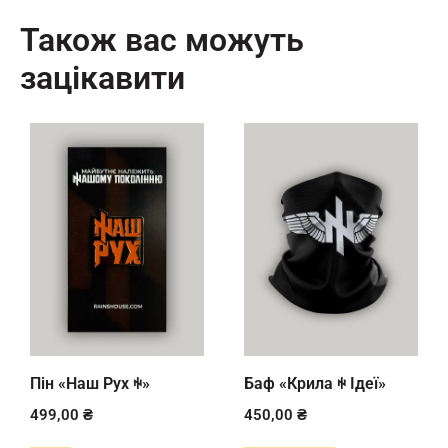
Також вас можуть
зацікавити
Пін «Наш Рух ꑭ»
Баф «Крила ꑭ Ідеї»
499,00
₴
450,00
₴