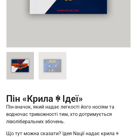
Пін «Крила ꑭ Ідеї»
Пін-значок, який надає легкості його носіям та
водночас тривожності тим, хто дотримується
ліволіберальних збочень.
Що тут можна сказати? Ідея Nації надає крила ꑭ