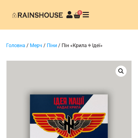
0
Головна
/
Мерч
/
Піни
/ Пін «Крила ꑭ Ідеї»