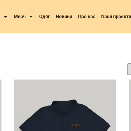
и
Мерч
Одяг
Новини
Про нас
Nаші проект