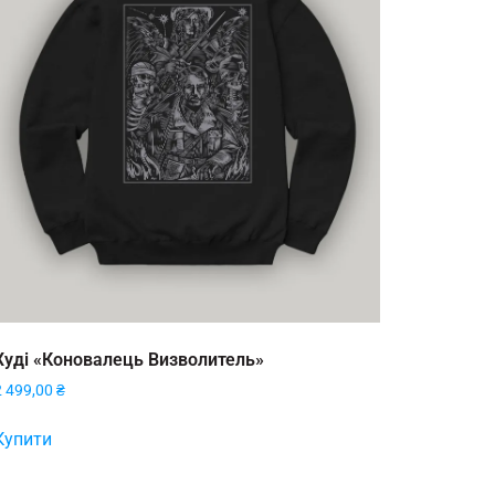
Худі «Коновалець Визволитель»
2 499,00
₴
Купити