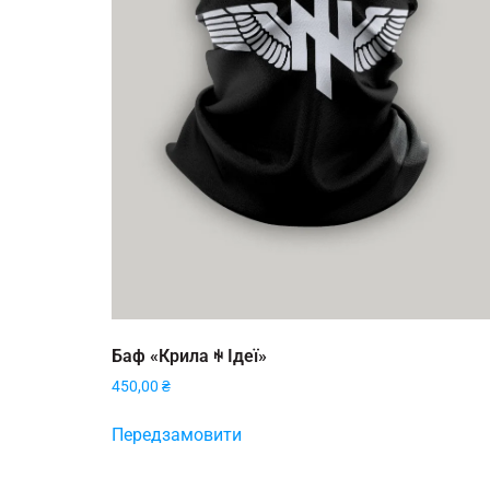
Баф «Крила ꑭ Ідеї»
450,00
₴
Передзамовити