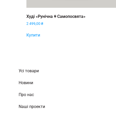
Худі «Рунічна ꑭ Самопосвята»
2 499,00
₴
Купити
Усі товари
Новини
Про нас
Nаші проекти