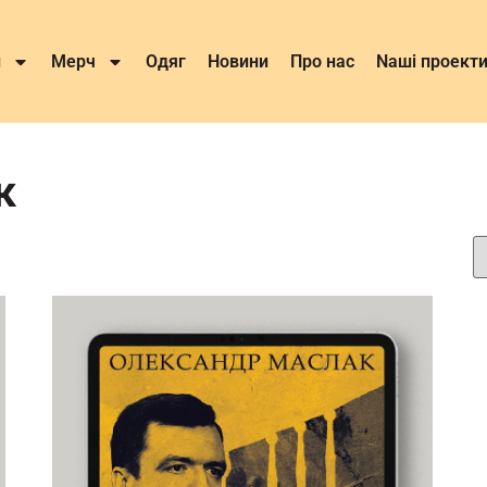
и
Мерч
Одяг
Новини
Про нас
Nаші проект
к